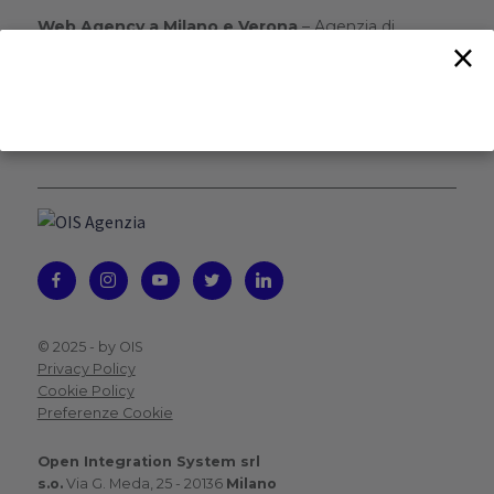
Web Agency a Milano e Verona
– Agenzia di
×
Comunicazione – Studio Grafico – Video Aziendali –
Sviluppo software – Siti web aziendali – Fotografia
professionale – Rendering 3D – Interior Design –
Consulenza legale aziendale
© 2025 -
by OIS
Privacy Policy
Cookie Policy
Preferenze Cookie
Open Integration System srl
s.o.
Via G. Meda, 25 - 20136
Milano