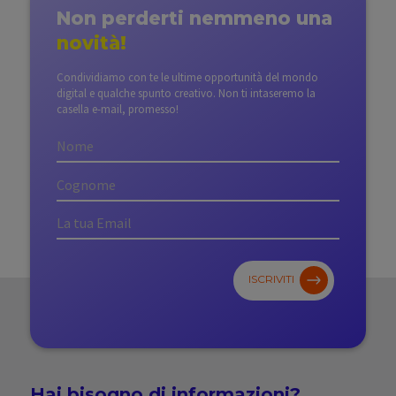
Non perderti nemmeno
una
novità!
Condividiamo con te le ultime opportunità del mondo
digital e qualche spunto creativo. Non ti intaseremo la
casella e-mail, promesso!
ISCRIVITI
Hai bisogno di
informazioni?