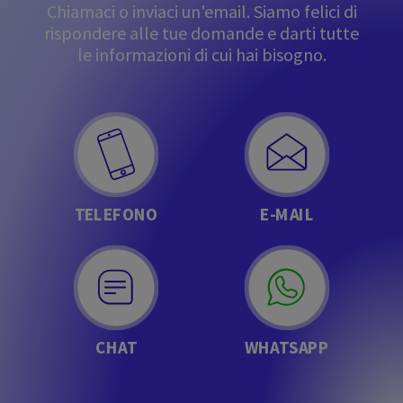
Chiamaci o inviaci un'email. Siamo felici di
rispondere alle tue domande e darti tutte
le informazioni di cui hai bisogno.
TELEFONO
E-MAIL
CHAT
WHATSAPP