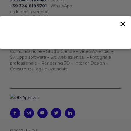
+39 324 8196701
- WhatsApp
da lunedì a venerdì
dalle 8:30 alle 17:30
×
Scrivici:
info@ois-agenzia.it
Ti risponderemo nel più breve tempo possibile.
Web Agency a Milano e Verona
– Agenzia di
Comunicazione – Studio Grafico – Video Aziendali –
Sviluppo software – Siti web aziendali – Fotografia
professionale – Rendering 3D – Interior Design –
Consulenza legale aziendale
© 2025 -
by OIS