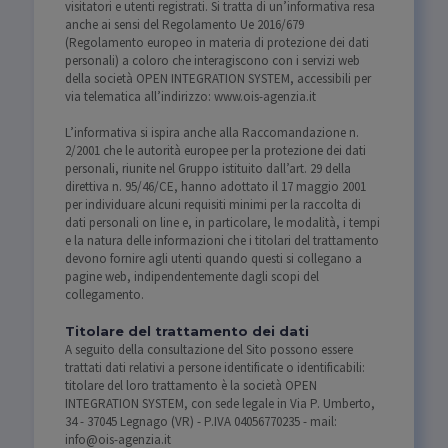
visitatori e utenti registrati. Si tratta di un’informativa resa
anche ai sensi del Regolamento Ue 2016/679
(Regolamento europeo in materia di protezione dei dati
personali) a coloro che interagiscono con i servizi web
della società OPEN INTEGRATION SYSTEM, accessibili per
via telematica all’indirizzo: www.ois-agenzia.it
L’informativa si ispira anche alla Raccomandazione n.
2/2001 che le autorità europee per la protezione dei dati
personali, riunite nel Gruppo istituito dall’art. 29 della
direttiva n. 95/46/CE, hanno adottato il 17 maggio 2001
per individuare alcuni requisiti minimi per la raccolta di
dati personali on line e, in particolare, le modalità, i tempi
e la natura delle informazioni che i titolari del trattamento
devono fornire agli utenti quando questi si collegano a
pagine web, indipendentemente dagli scopi del
collegamento.
Titolare del trattamento dei dati
A seguito della consultazione del Sito possono essere
trattati dati relativi a persone identificate o identificabili:
titolare del loro trattamento è la società OPEN
INTEGRATION SYSTEM, con sede legale in Via P. Umberto,
34 - 37045 Legnago (VR) - P.IVA 04056770235 - mail:
info@ois-agenzia.it