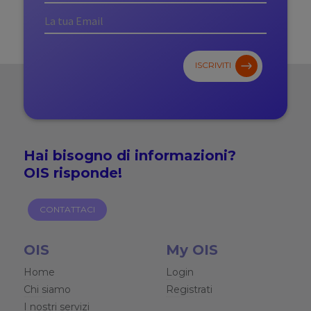
ISCRIVITI
Hai bisogno di
informazioni?
OIS risponde!
CONTATTACI
OIS
My OIS
Home
Login
Chi siamo
Registrati
I nostri servizi