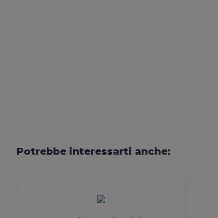
del corpo per supportare
il messaggio?
Quali sono i benefici del
miglioramento delle
competenze di public
speaking?
Potrebbe interessarti anche: