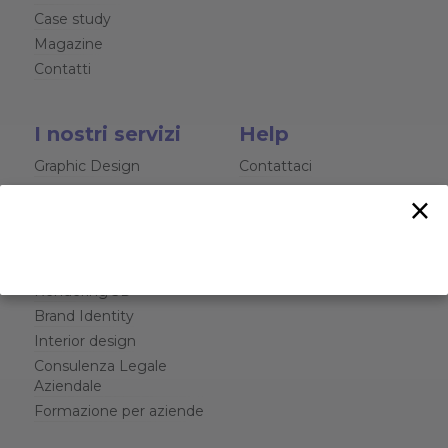
Case study
Magazine
Contatti
I nostri servizi
Help
Graphic Design
Contattaci
Siti Web e Software
Chat
×
Web Marketing
Video Aziendali
Fotografia Professionale
Rendering 3D
Brand Identity
Interior design
Consulenza Legale
Aziendale
Formazione per aziende