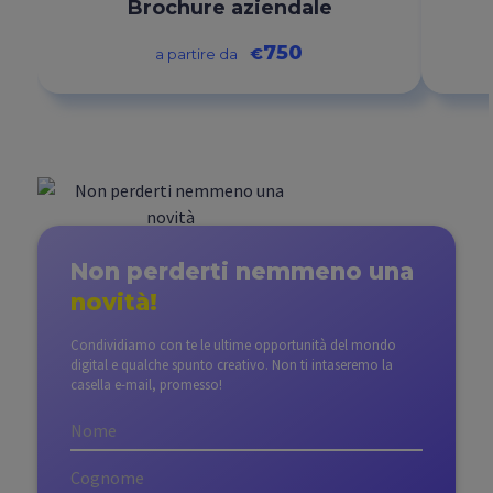
Brochure aziendale
750
€
a partire da
Non perderti nemmeno
una
novità!
Condividiamo con te le ultime opportunità del mondo
digital e qualche spunto creativo. Non ti intaseremo la
casella e-mail, promesso!