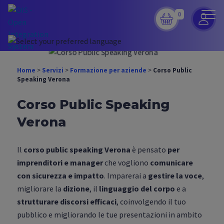
0
Home
>
Servizi
>
Formazione per aziende
>
Corso Public
Speaking Verona
Corso Public Speaking
Verona
Il
corso public speaking Verona
è pensato
per
imprenditori e manager
che vogliono
comunicare
con sicurezza e impatto
. Imparerai a
gestire la voce
,
migliorare la
dizione
, il
linguaggio del corpo
e a
strutturare discorsi efficaci
, coinvolgendo il tuo
pubblico e migliorando le tue presentazioni in ambito