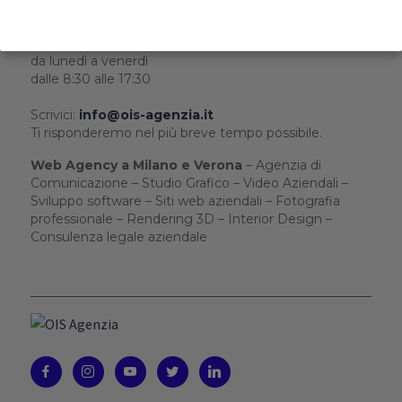
+39 02 39198439
- Milano
+39 045 5118547
- Verona
+39 324 8196701
- WhatsApp
da lunedì a venerdì
dalle 8:30 alle 17:30
Scrivici:
info@ois-agenzia.it
Ti risponderemo nel più breve tempo possibile.
Web Agency a Milano e Verona
– Agenzia di
Comunicazione – Studio Grafico – Video Aziendali –
Sviluppo software – Siti web aziendali – Fotografia
professionale – Rendering 3D – Interior Design –
Consulenza legale aziendale