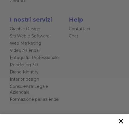
Contatti
I nostri servizi
Help
Graphic Design
Contattaci
Siti Web e Software
Chat
Web Marketing
Video Aziendali
Fotografia Professionale
Rendering 3D
Brand Identity
Interior design
Consulenza Legale
Aziendale
Formazione per aziende
×
Possiamo aiutarti?
Chiamaci: