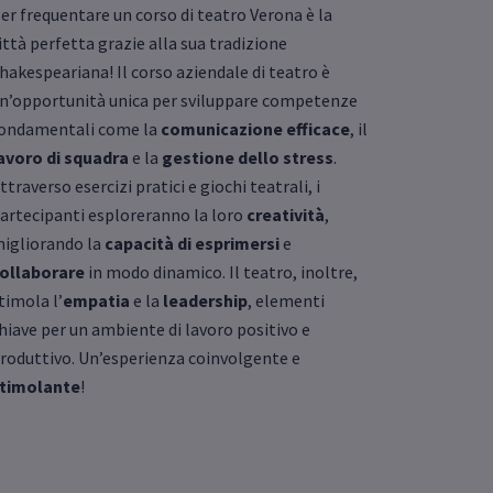
er frequentare un corso di teatro Verona è la
ittà perfetta grazie alla sua tradizione
hakespeariana! Il corso aziendale di teatro è
n’opportunità unica per sviluppare competenze
ondamentali come la
comunicazione efficace
, il
avoro di squadra
e la
gestione dello stress
.
ttraverso esercizi pratici e giochi teatrali, i
artecipanti esploreranno la loro
creatività
,
igliorando la
capacità di esprimersi
e
ollaborare
in modo dinamico. Il teatro, inoltre,
timola l’
empatia
e la
leadership
, elementi
hiave per un ambiente di lavoro positivo e
roduttivo. Un’esperienza coinvolgente e
timolante
!