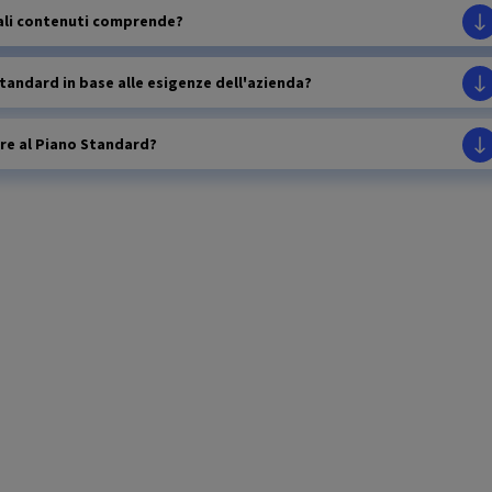
uali contenuti comprende?
Standard in base alle esigenze dell'azienda?
re al Piano Standard?
 Piano Standard?
 Piano Standard senza seguire tutto il programma?