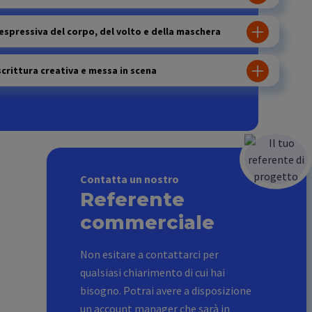
 espressiva del corpo, del volto e della maschera
 scrittura creativa e messa in scena
Contatta un nostro
Referente
commerciale
Non esitare a contattarci per
qualsiasi chiarimento di cui hai
bisogno. Potrai avere a disposizione
un account manager che sarà in