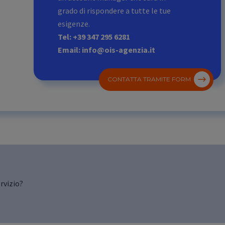
grado di rispondere a tutte le tue
esigenze.
Tel: +39 347 295 6281
Email: info@ois-agenzia.it
CONTATTA TRAMITE FORM
rvizio?