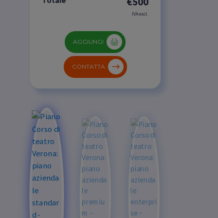
€500
Totale
IVA escl.
AGGIUNGI
CONTATTA