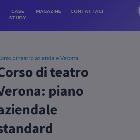
CASE
MAGAZINE
CONTATTACI
STUDY
orso di teatro aziendale Verona
Corso di teatro
Verona: piano
aziendale
standard