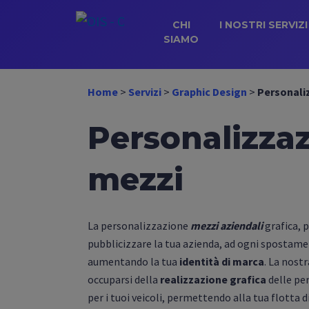
CHI
I NOSTRI SERVIZI
SIAMO
Home
>
Servizi
>
Graphic Design
>
Personali
Personalizza
mezzi
La personalizzazione
mezzi aziendali
grafica, 
pubblicizzare la tua azienda, ad ogni spostam
aumentando la tua
identità di marca
. La nost
occuparsi della
realizzazione grafica
delle pe
per i tuoi veicoli, permettendo alla tua flotta 