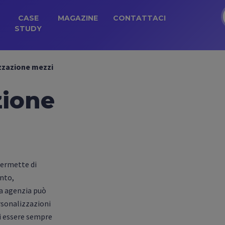
CASE
MAGAZINE
CONTATTACI
STUDY
zzazione mezzi
zione
permette di
ento,
ra agenzia può
rsonalizzazioni
di essere sempre