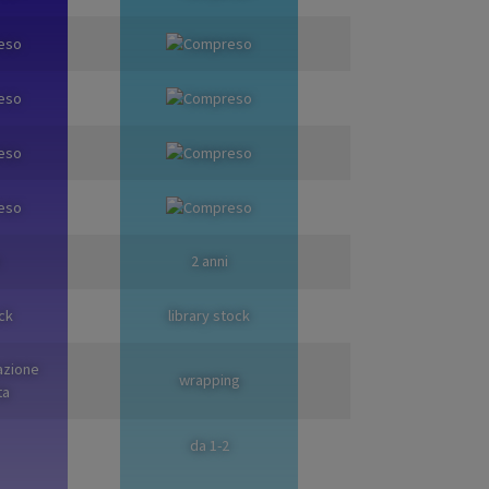
2 anni
ck
library stock
azione
wrapping
ta
da 1-2