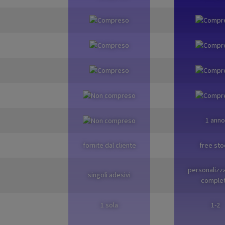
1 anno
fornite dal cliente
free sto
personalizz
singoli adesivi
comple
1 sola
1-2