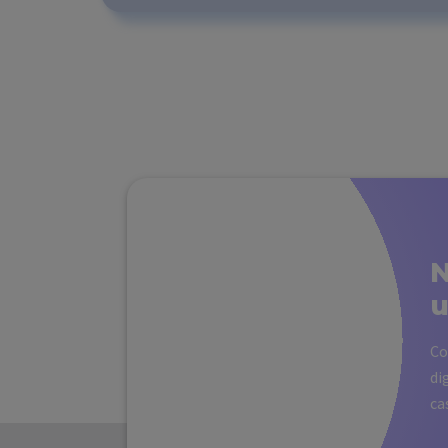
N
Co
di
ca