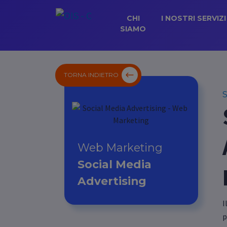
CHI
I NOSTRI SERVIZI
SIAMO
TORNA INDIETRO
S
Web Marketing
Social Media
Advertising
I
p