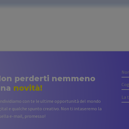
on perderti nemmeno
una
novità!
ndividiamo con te le ultime opportunità del mondo
gital e qualche spunto creativo. Non ti intaseremo la
sella e-mail, promesso!