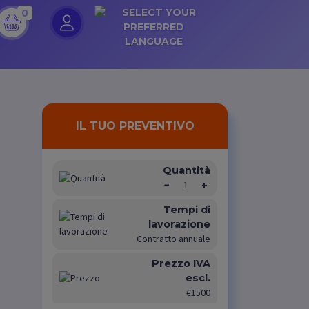
0
IL TUO PREVENTIVO
Quantità
−
1
+
Tempi di
lavorazione
Contratto annuale
Prezzo IVA
escl.
€1500