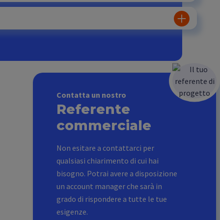
Contatta un nostro
Referente
commerciale
Non esitare a contattarci per
qualsiasi chiarimento di cui hai
bisogno. Potrai avere a disposizione
un account manager che sarà in
grado di rispondere a tutte le tue
esigenze.