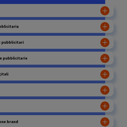
blicitaria
 pubblicitari
 pubblicitarie
itali
one brand