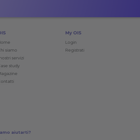
OIS
My OIS
Home
Login
hi siamo
Registrati
 nostri servizi
ase study
Magazine
ontatti
amo aiutarti?