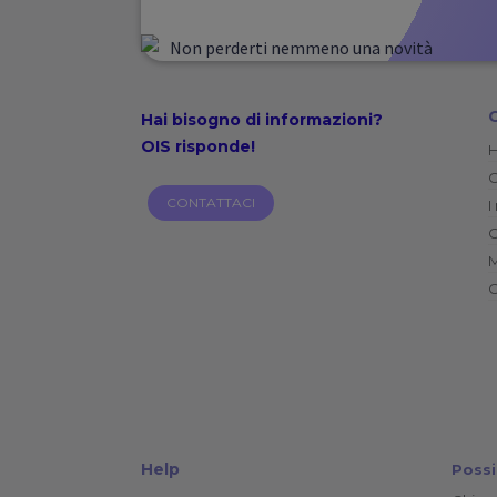
Hai bisogno di
informazioni?
OIS risponde!
C
CONTATTACI
I
C
C
Help
Possi