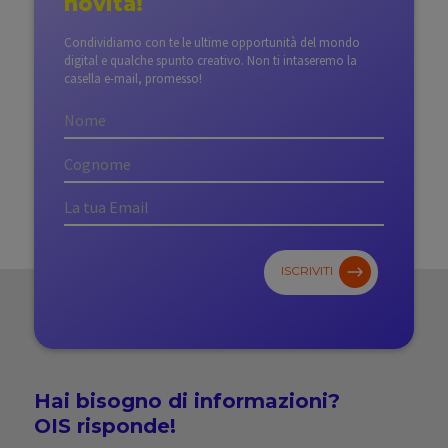
novità!
Condividiamo con te le ultime opportunità del mondo
digital e qualche spunto creativo. Non ti intaseremo la
casella e-mail, promesso!
ISCRIVITI
Hai bisogno di
informazioni?
OIS risponde!