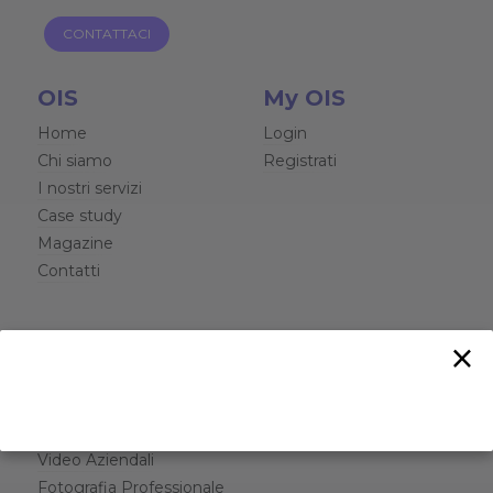
CONTATTACI
OIS
My OIS
Home
Login
Chi siamo
Registrati
I nostri servizi
Case study
Magazine
Contatti
I nostri servizi
Help
×
Graphic Design
Contattaci
Siti Web e Software
Chat
Web Marketing
Video Aziendali
Fotografia Professionale