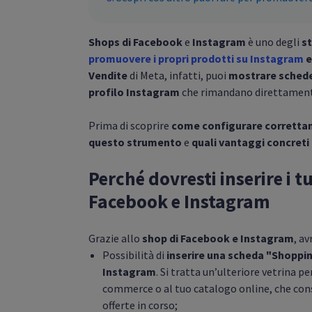
Shops di Facebook
e
Instagram
è uno degli
st
promuovere i propri prodotti su Instagram
e
Vendite
di Meta, infatti, puoi
mostrare sched
profilo Instagram
che rimandano direttament
Prima di scoprire
come configurare corretta
questo strumento
e
quali vantaggi concreti
Perché dovresti inserire i t
Facebook e Instagram
Grazie allo
shop di Facebook e Instagram
, a
Possibilità di
inserire una scheda "Shoppin
Instagram
. Si tratta un’ulteriore vetrina p
commerce o al tuo catalogo online, che conse
offerte in corso;