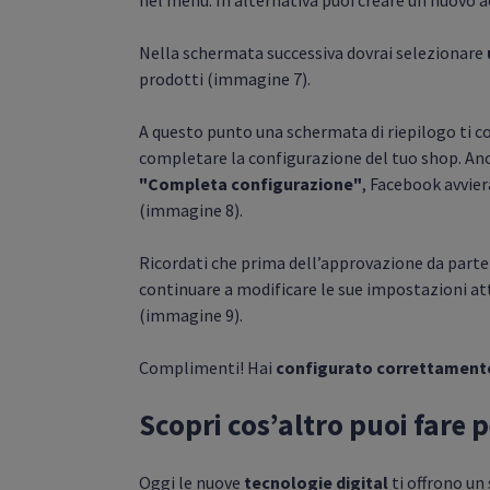
nel menù. In alternativa puoi creare un nuovo 
Nella schermata successiva dovrai selezionare
prodotti (immagine 7).
A questo punto una schermata di riepilogo ti con
completare la configurazione del tuo shop. Ancor
"Completa configurazione"
, Facebook avvier
(immagine 8).
Ricordati che prima dell’approvazione da parte 
continuare a modificare le sue impostazioni a
(immagine 9).
Complimenti! Hai
configurato correttament
Scopri cos’altro puoi fare 
Oggi le nuove
tecnologie digital
ti offrono un