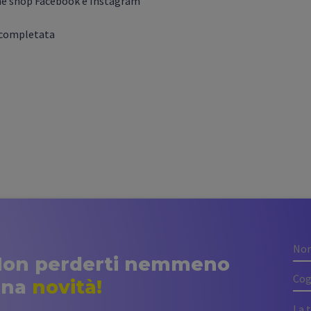
on perderti nemmeno
una
novità!