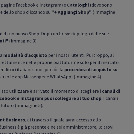
le pagine Facebook e Instagram) e
Cataloghi
(dove sono
one dello shop cliccando su
“+ Aggiungi Shop”
(immagine
del tuo nuovo Shop. Dopo un breve riepilogo delle sue
nti"
(immagine 3).
na
modalità d’acquisto
per i nostri utenti. Purtroppo, al
rettamente nelle proprie piattaforme solo per il mercato
nditori italiani sono, perciò, la
procedura di acquisto su
erso le app Messenger e WhatsApp) (immagine 4).
sto utilizzare è arrivato il momento di scegliere i
canali di
acebook e Instagram puoi collegare al tuo shop
. I canali
 futuro (immagine 5).
nt Business
, attraverso il quale avrai accesso allo
usiness è già presente e ne sei amministratore, lo trovi