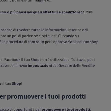
account Business (immagine 6).
uno o più paesi nei quali effettui le spedizioni
dei tuoi
sente di rivedere tutte le informazioni inserite e di
a un po’ di pazienza: ci sei quasi! Cliccando su
à la procedura di controllo per l’approvazione del tuo shop
di Facebook il tuo Shop non è utilizzabile. Tuttavia, puoi
ttraverso il menù
Impostazioni
del Gestore delle Vendite
e
il tuo
Shop
!
per promuovere i tuoi prodotti
 sacco di opportunità per
promuovere i tuoi prodotti
,