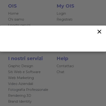
OIS
My OIS
Home
Login
Chi siamo
Registrati
I nostri servizi
×
Case study
Magazine
Contatti
I nostri servizi
Help
Graphic Design
Contattaci
Siti Web e Software
Chat
Web Marketing
Video Aziendali
Fotografia Professionale
Rendering 3D
Brand Identity