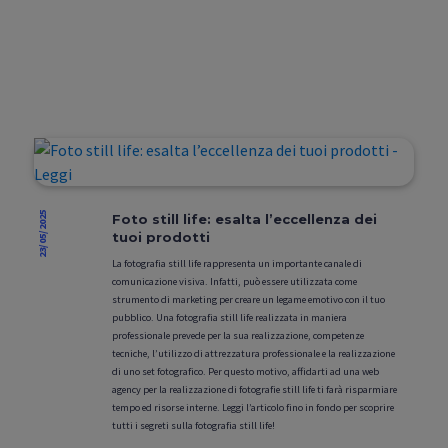
23/05/2025
Foto still life: esalta l’eccellenza dei
tuoi prodotti
La fotografia still life rappresenta un importante canale di
comunicazione visiva. Infatti, può essere utilizzata come
strumento di marketing per creare un legame emotivo con il tuo
pubblico. Una fotografia still life realizzata in maniera
professionale prevede per la sua realizzazione, competenze
tecniche, l’utilizzo di attrezzatura professionale e la realizzazione
di uno set fotografico. Per questo motivo, affidarti ad una web
agency per la realizzazione di fotografie still life ti farà risparmiare
tempo ed risorse interne. Leggi l’articolo fino in fondo per scoprire
tutti i segreti sulla fotografia still life!