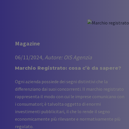
Magazine
06/11/2024,
Autore: OIS Agenzia
Marchio Registrato: cosa c’è da sapere?
Ogni azienda possiede dei segni distintivi che la
differenziano dai suoi concorrenti. Il marchio registrato
rappresenta il modo con cui le imprese comunicano con
i consumatori; è talvolta oggetto di enormi
investimenti pubblicitari, il che lo rende il segno
economicamente più rilevante e normativamente più
regolato.