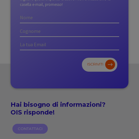
casella e-mail, promesso!
ISCRIVITI
Hai bisogno di
informazioni?
OIS risponde!
CONTATTACI