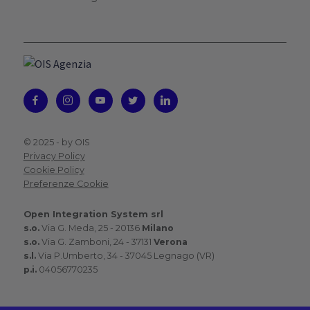
© 2025 -
by OIS
Privacy Policy
Cookie Policy
Preferenze Cookie
Open Integration System srl
s.o.
Via G. Meda, 25 - 20136
Milano
s.o.
Via G. Zamboni, 24 - 37131
Verona
s.l.
Via P.Umberto, 34 - 37045 Legnago (VR)
p.i.
04056770235