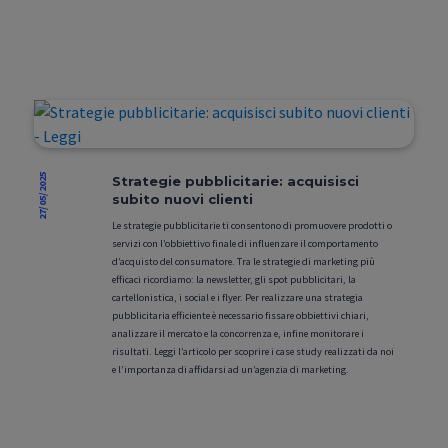
27/05/2025
Strategie pubblicitarie: acquisisci
subito nuovi clienti
Le strategie pubblicitarie ti consentono di promuovere prodotti o
servizi con l’obbiettivo finale di influenzare il comportamento
d’acquisto del consumatore. Tra le strategie di marketing più
efficaci ricordiamo: la newsletter, gli spot pubblicitari, la
cartellonistica, i social e i flyer. Per realizzare una strategia
pubblicitaria efficiente è necessario fissare obbiettivi chiari,
analizzare il mercato e la concorrenza e, infine monitorare i
risultati. Leggi l’articolo per scoprire i case study realizzati da noi
e l’importanza di affidarsi ad un’agenzia di marketing.