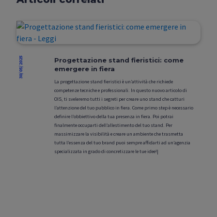
30/05/2025
Progettazione stand fieristici: come
emergere in fiera
La progettazione stand fieristici è un’attività che richiede
competenze tecniche e professionali. In questo nuovo articolo di
OIS, ti sveleremo tutti i segreti per creare uno stand che catturi
l’attenzione del tuo pubblico in fiera. Come primo step è necessario
definire l’obbiettivo della tua presenza in fiera. Poi potrai
finalmente occuparti dell’allestimento del tuo stand. Per
massimizzare la visibilità e creare un ambiente che trasmetta
tutta l’essenza del tuo brand puoi sempre affidarti ad un’agenzia
specializzata in grado di concretizzare le tue idee!|