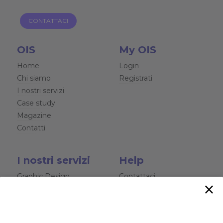
CONTATTACI
OIS
My OIS
Home
Login
Chi siamo
Registrati
I nostri servizi
Case study
Magazine
Contatti
I nostri servizi
Help
Graphic Design
Contattaci
×
Siti Web e Software
Chat
Web Marketing
Video Aziendali