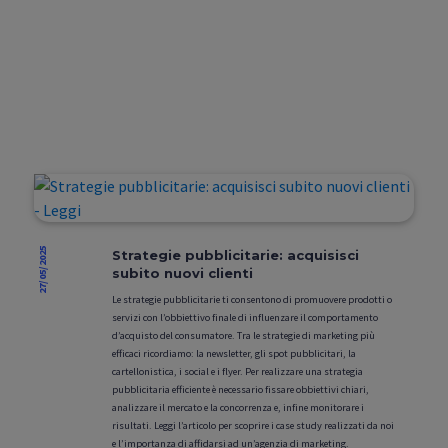
27/05/2025
Strategie pubblicitarie: acquisisci
subito nuovi clienti
Le strategie pubblicitarie ti consentono di promuovere prodotti o
servizi con l’obbiettivo finale di influenzare il comportamento
d’acquisto del consumatore. Tra le strategie di marketing più
efficaci ricordiamo: la newsletter, gli spot pubblicitari, la
cartellonistica, i social e i flyer. Per realizzare una strategia
pubblicitaria efficiente è necessario fissare obbiettivi chiari,
analizzare il mercato e la concorrenza e, infine monitorare i
risultati. Leggi l’articolo per scoprire i case study realizzati da noi
e l’importanza di affidarsi ad un’agenzia di marketing.