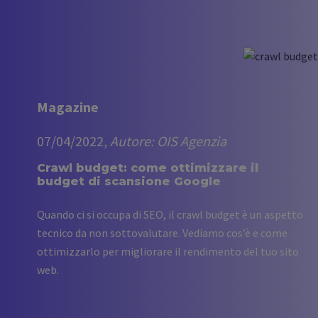
Magazine
07/04/2022,
Autore: OIS Agenzia
Crawl budget: come ottimizzare il
budget di scansione Google
Quando ci si occupa di SEO, il crawl budget è un aspetto
tecnico da non sottovalutare. Vediamo cos’è e come
ottimizzarlo per migliorare il rendimento del tuo sito
web.