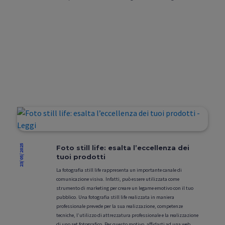
23/05/2025
Foto still life: esalta l’eccellenza dei
tuoi prodotti
La fotografia still life rappresenta un importante canale di
comunicazione visiva. Infatti, può essere utilizzata come
strumento di marketing per creare un legame emotivo con il tuo
pubblico. Una fotografia still life realizzata in maniera
professionale prevede per la sua realizzazione, competenze
tecniche, l’utilizzo di attrezzatura professionale e la realizzazione
di uno set fotografico. Per questo motivo, affidarti ad una web