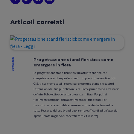
Articoli correlati
30/05/2025
Progettazione stand fieristici: come
emergere in fiera
La progettazione stand fieristici è un’attività che richiede
competenze tecniche e professionali. In questo nuovo articolo di
OIS, ti sveleremo tutti i segreti per creare uno stand che catturi
l’attenzione del tuo pubblico in fiera. Come primo step è necessario
definire l’obbiettivo della tua presenza in fiera. Poi potrai
finalmente occuparti dell’allestimento del tuo stand. Per
massimizzare la visibilità e creare un ambiente che trasmetta
tutta l’essenza del tuo brand puoi sempre affidarti ad un’agenzia
specializzata in grado di concretizzare le tue idee!|