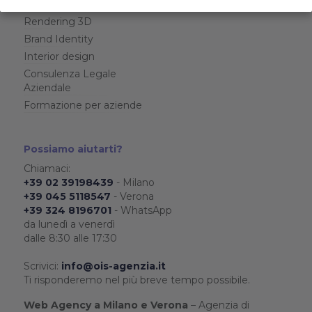
Fotografia Professionale
Rendering 3D
Brand Identity
Interior design
Consulenza Legale
Aziendale
Formazione per aziende
Possiamo aiutarti?
Chiamaci:
+39 02 39198439
- Milano
+39 045 5118547
- Verona
+39 324 8196701
- WhatsApp
da lunedì a venerdì
dalle 8:30 alle 17:30
Scrivici:
info@ois-agenzia.it
Ti risponderemo nel più breve tempo possibile.
Web Agency a Milano e Verona
– Agenzia di