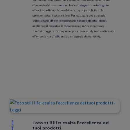
d’acquisto del consumatore. Tra le strategie di marketing più
efficaci ricordiamo: la newsletter, gli spot pubblicitari, la
cartellonistica, i social e i flyer. Per realizzare una strategia
pubblicitaria efficiente è necessario fissare obbiettivi chiari,
analizzare il mercato e la concorrenza e, infine monitorare i
risultati. Leggi l’articolo per scoprire i case study realizzati da noi
e l’importanza di affidarsi ad un’agenzia di marketing.
23/05/2025
Foto still life: esalta l’eccellenza dei
tuoi prodotti