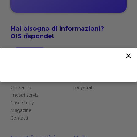
Hai bisogno di
informazioni?
OIS risponde!
×
CONTATTACI
OIS
My OIS
Home
Login
Chi siamo
Registrati
I nostri servizi
Case study
Magazine
Contatti