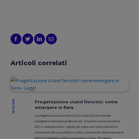
Articoli correlati
30/05/2025
Progettazione stand fieristici: come
emergere in fiera
La progettazione stand fieristici è un’attività che richiede
competenze tecniche e professionali. In questo nuovo articolo di
OIS, ti sveleremo tutti i segreti per creare uno stand che catturi
l’attenzione del tuo pubblico in fiera. Come primo step è necessario
definire l’obbiettivo della tua presenza in fiera. Poi potrai