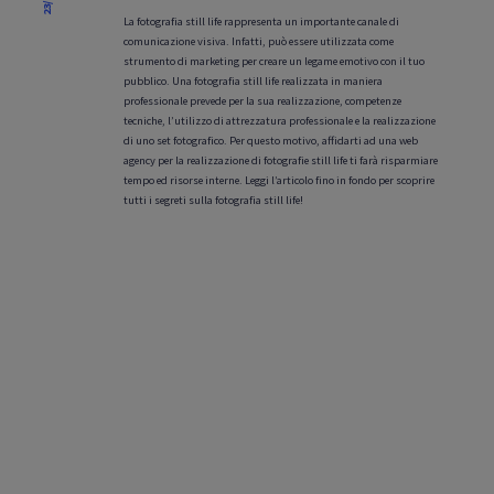
La fotografia still life rappresenta un importante canale di
comunicazione visiva. Infatti, può essere utilizzata come
strumento di marketing per creare un legame emotivo con il tuo
pubblico. Una fotografia still life realizzata in maniera
professionale prevede per la sua realizzazione, competenze
tecniche, l’utilizzo di attrezzatura professionale e la realizzazione
di uno set fotografico. Per questo motivo, affidarti ad una web
agency per la realizzazione di fotografie still life ti farà risparmiare
tempo ed risorse interne. Leggi l’articolo fino in fondo per scoprire
tutti i segreti sulla fotografia still life!