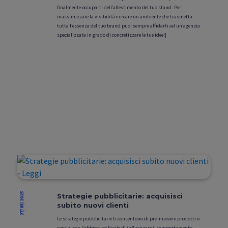
finalmente occuparti dell’allestimento del tuo stand. Per
massimizzare la visibilità e creare un ambiente che trasmetta
tutta l’essenza del tuo brand puoi sempre affidarti ad un’agenzia
specializzata in grado di concretizzare le tue idee!|
27/05/2025
Strategie pubblicitarie: acquisisci
subito nuovi clienti
Le strategie pubblicitarie ti consentono di promuovere prodotti o
servizi con l’obbiettivo finale di influenzare il comportamento