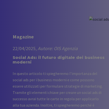
Magazine
22/04/2025,
Autore: OIS Agenzia
Social Ads: il futuro digitale dei business
moderni
In questo articolo ti spiegheremo l’importanza del
social ads per i business moderni e come possono
essere utilizzati per formulare strategie di marketing.
Tramite gli elementi chiave per creare un social ads di
successo avrai tutte le carte in regola per applicarlo
alla tua azienda. Inoltre, ti spiegheremo perché è